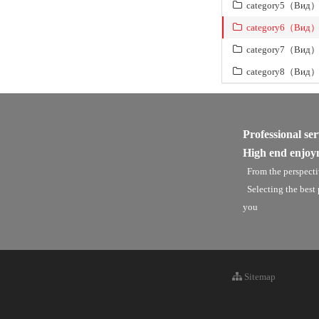
category5（Вид
category6（Вид
category7（Вид
category8（Вид
Professional ser
High end enjoy
From the perspecti
Selecting the best
you
Sitemap