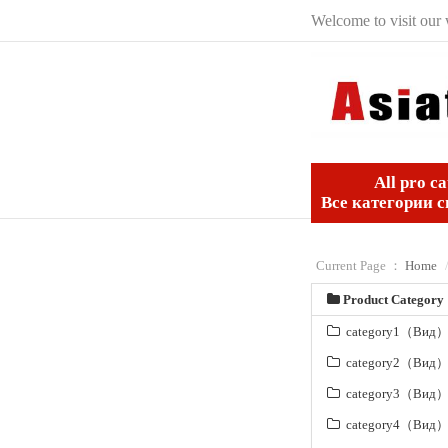
Welcome to visit our 
All pro ca
Все категории 
Current Page ：
Home
Product Category
category1（Вид
category2（Вид
category3（Вид
category4（Вид