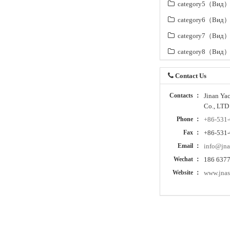
category5（Вид
category6（Вид
category7（Вид
category8（Вид
Contact Us
Contacts ：
Jinan Ya
Co., LTD
Phone ：
+86-531
Fax ：
+86-531
Email ：
info@jna
Wechat ：
186 637
Website ：
www.jnas