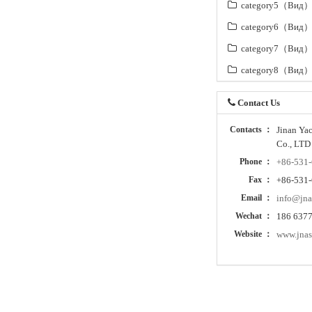
category5（Вид
category6（Вид
category7（Вид
category8（Вид
Contact Us
Contacts ：
Jinan Ya
Co., LTD
Phone ：
+86-531
Fax ：
+86-531
Email ：
info@jna
Wechat ：
186 637
Website ：
www.jnas